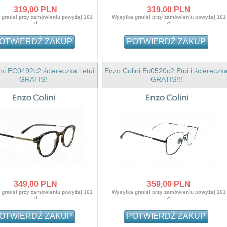
319,
00
PLN
319,
00
PLN
gratis! przy zamówieniu powyżej 161
Wysyłka gratis! przy zamówieniu powyżej 161
zł
zł
OTWIERDŹ ZAKUP
POTWIERDŹ ZAKUP
ni EC0492c2 ściereczka i etui
Enzo Colini Ec0520c2 Etui i ściereczk
GRATIS!
GRATIS!!!
349,
00
PLN
359,
00
PLN
gratis! przy zamówieniu powyżej 161
Wysyłka gratis! przy zamówieniu powyżej 161
zł
zł
OTWIERDŹ ZAKUP
POTWIERDŹ ZAKUP