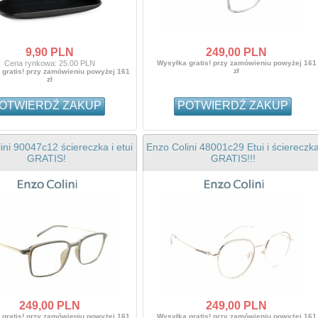
9,
90
PLN
249,
00
PLN
Cena rynkowa:
25.00 PLN
Wysyłka gratis! przy zamówieniu powyżej 161
zł
gratis! przy zamówieniu powyżej 161
zł
OTWIERDŹ ZAKUP
POTWIERDŹ ZAKUP
ini 90047c12 ściereczka i etui
Enzo Colini 48001c29 Etui i ściereczk
GRATIS!
GRATIS!!!
YPRZEDAŻ
249,
00
PLN
249,
00
PLN
 M22204C1 ETUI I
gratis! przy zamówieniu powyżej 161
Wysyłka gratis! przy zamówieniu powyżej 161