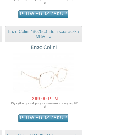
zł
POTWIERDŹ ZAKUP
Enzo Colini 48025c3 Etui i ściereczka
GRATIS
299,
00
PLN
Wysyłka gratis! przy zamówieniu powyżej 161
zł
POTWIERDŹ ZAKUP