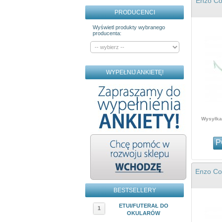
Enzo Col
PRODUCENCI
Wyświetl produkty wybranego
producenta:
WYPEŁNIJ ANKIETĘ!
Wysyłka 
P
Enzo Col
BESTSELLERY
ETUI/FUTERAŁ DO
1
OKULARÓW