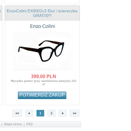
i
EnzoColini EX0002c3 Etui i ściereczka
GRATIS!!!
399,
00
PLN
Wysyłka gratis! przy zamówieniu powyżej 161
zł
POTWIERDŹ ZAKUP
««
«
1
2
»
»»
Mapa strony
FAQ