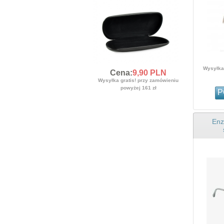
Wysyłka 
Cena:
9,
90
PLN
Wysyłka gratis! przy zamówieniu
powyżej 161 zł
P
Enz