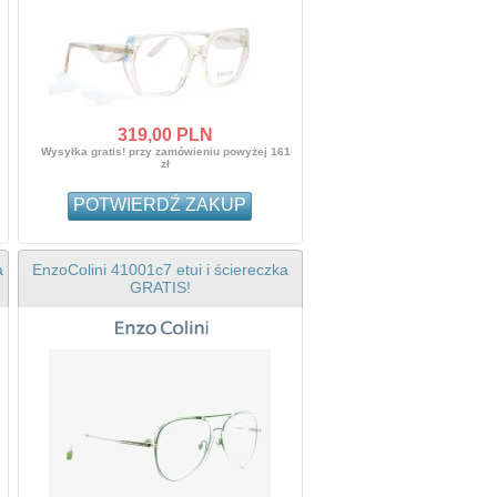
319,
00
PLN
Wysyłka gratis! przy zamówieniu powyżej 161
zł
POTWIERDŹ ZAKUP
a
EnzoColini 41001c7 etui i ściereczka
GRATIS!