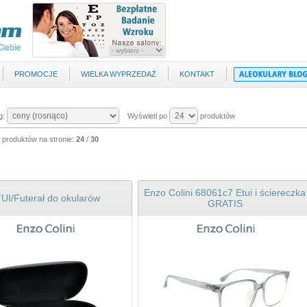
PROMOCJE
WIELKA WYPRZEDAŻ
KONTAKT
g:
Wyświetl po
produktów
 produktów na stronie:
24
/
30
Enzo Colini 68061c7 Etui i ściereczka
UI/Futerał do okularów
GRATIS