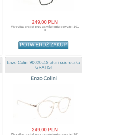
249,
00
PLN
Wysyłka gratis! przy zamówieniu powyżej 161
zł
POTWIERDŹ ZAKUP
a
Enzo Colini 90020c19 etui i ściereczka
GRATIS!
249,
00
PLN
Wysyłka gratis! przy zamówieniu powyżej 161