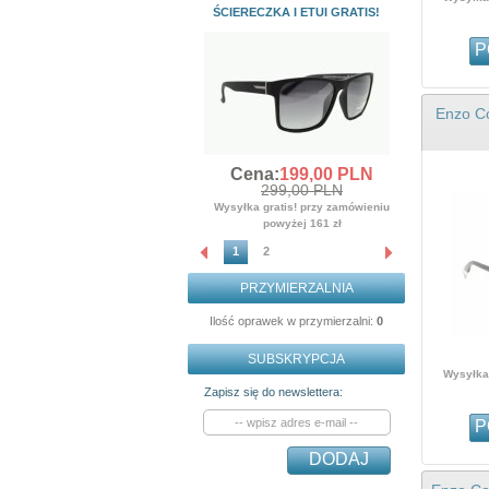
ŚCIERECZKA I ETUI GRATIS!
ŚCIERE
P
Cena
3
Wysyłka gr
po
Enzo Co
Cena:
199,
00
PLN
299,00 PLN
Wysyłka gratis! przy zamówieniu
powyżej 161 zł
1
2
PRZYMIERZALNIA
Ilość oprawek w przymierzalni:
0
SUBSKRYPCJA
Wysyłka 
Zapisz się do newslettera:
P
DODAJ