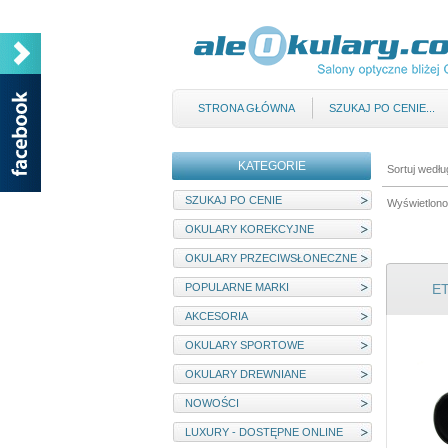
STRONA GŁÓWNA
SZUKAJ PO CENIE...
KATEGORIE
Sortuj wedłu
SZUKAJ PO CENIE
Wyświetlono
OKULARY KOREKCYJNE
OKULARY PRZECIWSŁONECZNE
POPULARNE MARKI
ET
AKCESORIA
OKULARY SPORTOWE
OKULARY DREWNIANE
NOWOŚCI
LUXURY - DOSTĘPNE ONLINE