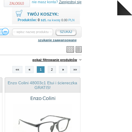
nie masz konta?
Zarejestruj się
TWÓJ KOSZYK:
Produktów:
0
szt.
na kwotę
0.00
PLN
SZUKAJ
szukanie zaawansowane
pokaż filtrowanie produktów
««
«
1
2
»
»»
Enzo Colini 48003c1 Etui i ściereczka
GRATIS!