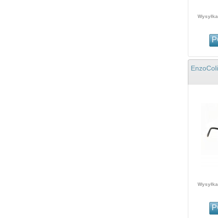
Wysyłka 
P
EnzoColi
Wysyłka 
P