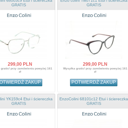
ini 68003c9 Etui i ściereczka
Enzo colini Tw071c1 Etui i ściereczka
GRATIS
GRATIS
299,
00
PLN
299,
00
PLN
gratis! przy zamówieniu powyżej 161
Wysyłka gratis! przy zamówieniu powyżej 161
zł
zł
OTWIERDŹ ZAKUP
POTWIERDŹ ZAKUP
ini YK159c4 Etui i ściereczka
EnzoColini 68101c12 Etui i ściereczka
GRATIS
GRATIS