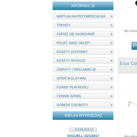
INFORMACJE
WIRTUALNA PRZYMIERZALNIA
TRENDY
Wysyłka 
ZAPISZ SIĘ NA BADANIE
POLEĆ NASZ SKLEP!
P
KOSZTY DOSTAWY
KOSZTY WYSYŁKI
Enzo Col
ZWROTY I REKLAMACJE
OFERTA DLA FIRM
FORMY PŁATNOŚCI
CENNIK SZKIEŁ
ODBIÓR OSOBISTY
WIELKA WYPRZEDAŻ
WYPRZEDAŻ
W
VOGUELL DZG6917
MYSTIQUE
Wysyłka 