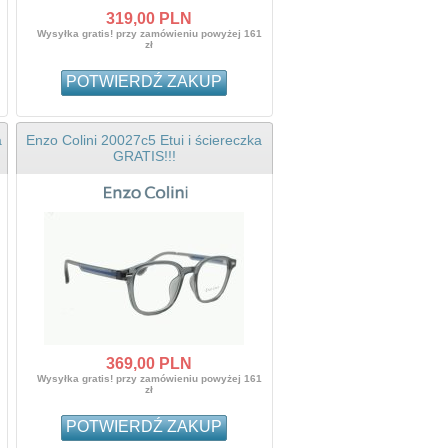
319,
00
PLN
Wysyłka gratis! przy zamówieniu powyżej 161
zł
POTWIERDŹ ZAKUP
a
Enzo Colini 20027c5 Etui i ściereczka
GRATIS!!!
369,
00
PLN
Wysyłka gratis! przy zamówieniu powyżej 161
zł
POTWIERDŹ ZAKUP