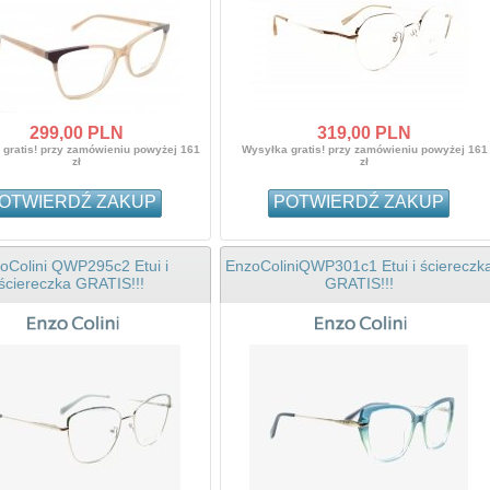
299,
00
PLN
319,
00
PLN
gratis! przy zamówieniu powyżej 161
Wysyłka gratis! przy zamówieniu powyżej 161
zł
zł
OTWIERDŹ ZAKUP
POTWIERDŹ ZAKUP
oColini QWP295c2 Etui i
EnzoColiniQWP301c1 Etui i ściereczk
ściereczka GRATIS!!!
GRATIS!!!