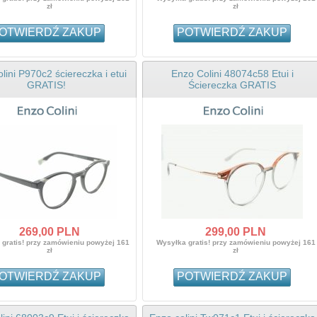
zł
zł
CZKA GRATIS!!!
OTWIERDŹ ZAKUP
POTWIERDŹ ZAKUP
:
139,
00
PLN
59,00 PLN
atis! przy zamówieniu
wyżej 161 zł
lini P970c2 ściereczka i etui
Enzo Colini 48074c58 Etui i
GRATIS!
Ściereczka GRATIS
269,
00
PLN
299,
00
PLN
gratis! przy zamówieniu powyżej 161
Wysyłka gratis! przy zamówieniu powyżej 161
zł
zł
OTWIERDŹ ZAKUP
POTWIERDŹ ZAKUP