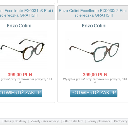
ni Eccellente EX0031c3 Etui i
Enzo Colini Eccellente EX0030c2 Etui 
ściereczka GRATIS!!!
ściereczka GRATIS!!!
399,
00
PLN
399,
00
PLN
gratis! przy zamówieniu powyżej 161
Wysyłka gratis! przy zamówieniu powyżej 161
zł
zł
OTWIERDŹ ZAKUP
POTWIERDŹ ZAKUP
Koszty dostawy
Zwroty i Reklamacje
Oferta dla firm
Formy płatności
Partnerzy