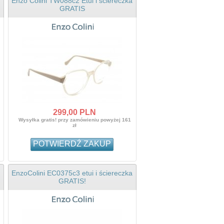
Enzo Colini TW088c2 Etui i ściereczka
GRATIS
299,
00
PLN
Wysyłka gratis! przy zamówieniu powyżej 161
zł
POTWIERDŹ ZAKUP
EnzoColini EC0375c3 etui i ściereczka
GRATIS!