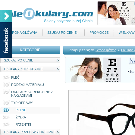
STRONA GŁÓWNA
SZUKAJ PO CENIE...
PROMOCJE
WIELKA 
KATEGORIE
Znajdujesz się w:
Strona główna
»
Okulary 
SZUKAJ PO CENIE
OKULARY KOREKCYJNE
PŁEĆ
RODZAJ MATERIAŁU
OKULARY KOREKCYJNE Z
NAKŁADKAMI
TYP OPRAWY
PEŁNE
ŻYŁKA
PATENTKI
OKULARY PRZECIWSŁONECZNE