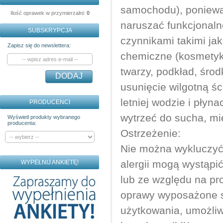
samochodu), poniewa
Ilość oprawek w przymierzalni:
0
naruszać funkcjonaln
SUBSKRYPCJA
czynnikami takimi ja
Zapisz się do newslettera:
chemiczne (kosmetyki
twarzy, podkład, śro
DODAJ
usunięcie wilgotną ś
letniej wodzie i pły
PRODUCENCI
wytrzeć do sucha, mi
Wyświetl produkty wybranego
producenta:
Ostrzeżenie:
Nie można wykluczyć,
alergii mogą wystąpi
WYPEŁNIJ ANKIETĘ!
lub ze względu na pr
oprawy wyposażone s
użytkowania, umożliw