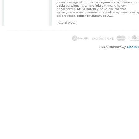
jedno i dwuogniskowe,
szkła organiczne
oraz mineralne,
szkła barwione
i z
antyrefleksem
(różne kolory
antyrefleksu).
Szkła korekcyjne
są dla Państwa
wykonywane w renomowanej i nagradzanej firmie zajmują
się produkcją
szkieł okularowych JZO
.
>czytaj więcej
Sklep internetowy
aleoku