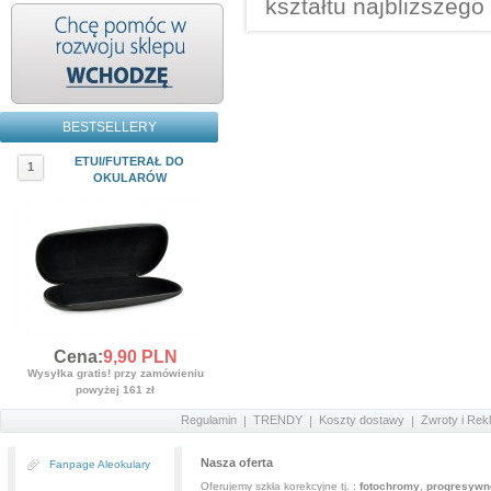
kształtu najbliższego
BESTSELLERY
ETUI/FUTERAŁ DO
1
OKULARÓW
Cena:
9,
90
PLN
Wysyłka gratis! przy zamówieniu
powyżej 161 zł
Regulamin
TRENDY
Koszty dostawy
Zwroty i Rek
Nasza oferta
Fanpage Aleokulary
Oferujemy szkła korekcyjne tj. :
fotochromy
,
progresywn