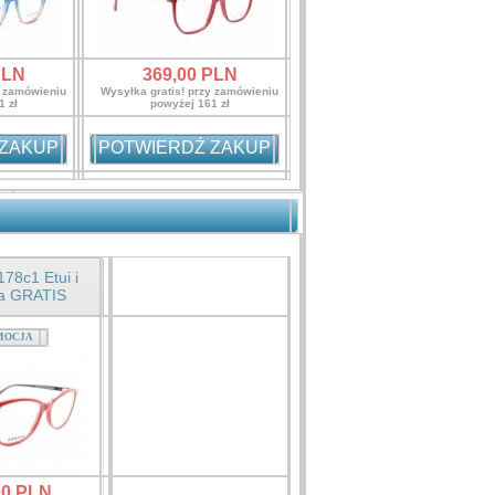
LN
369,
00
PLN
y zamówieniu
Wysyłka gratis! przy zamówieniu
1 zł
powyżej 161 zł
 ZAKUP
POTWIERDŹ ZAKUP
178c1 Etui i
ka GRATIS
MOCJA
00
PLN