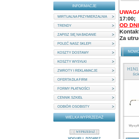
INFORMACJE
UWAG
WIRTUALNA PRZYMIERZALNIA
17:00;
OD DNI
TRENDY
Kontakt
ZAPISZ SIĘ NA BADANIE
Za utr
POLEĆ NASZ SKLEP!
.
NOWO
KOSZTY DOSTAWY
KOSZTY WYSYŁKI
H1N1 
ZWROTY I REKLAMACJE
śc
OFERTA DLA FIRM
FORMY PŁATNOŚCI
CENNIK SZKIEŁ
ODBIÓR OSOBISTY
WIELKA WYPRZEDAŻ
Wysyłk
WYPRZEDAŻ
W
VOGUELL DZG6917
MYSTIQUE