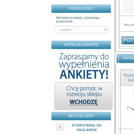
PRODUCENCI
Wyświetl produkty wybranego
producenta:
Wysyłk
POT
WYPEŁNIJ ANKIETĘ!
WYPR
Mysti
ści
BESTSELLERY
ETUI/FUTERAŁ DO
1
OKULARÓW