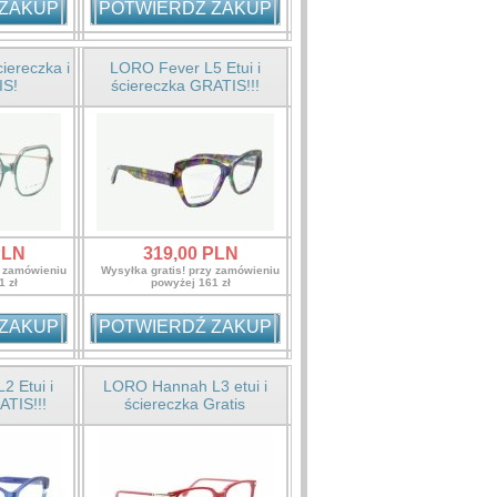
 ZAKUP
POTWIERDŹ ZAKUP
iereczka i
LORO Fever L5 Etui i
IS!
ściereczka GRATIS!!!
LN
319,
00
PLN
y zamówieniu
Wysyłka gratis! przy zamówieniu
1 zł
powyżej 161 zł
 ZAKUP
POTWIERDŹ ZAKUP
2 Etui i
LORO Hannah L3 etui i
ATIS!!!
ściereczka Gratis