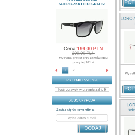
POT
ŚCIERECZKA I ETUI GRATIS!
ŚCIERE
Cena
LORO A
3
Wysyłka gr
po
Cena:
199,
00
PLN
299,00 PLN
Wysyłka gratis! przy zamówieniu
powyżej 161 zł
1
2
Wysyłk
PRZYMIERZALNIA
POT
Ilość oprawek w przymierzalni:
0
SUBSKRYPCJA
LORO
ści
Zapisz się do newslettera:
DODAJ