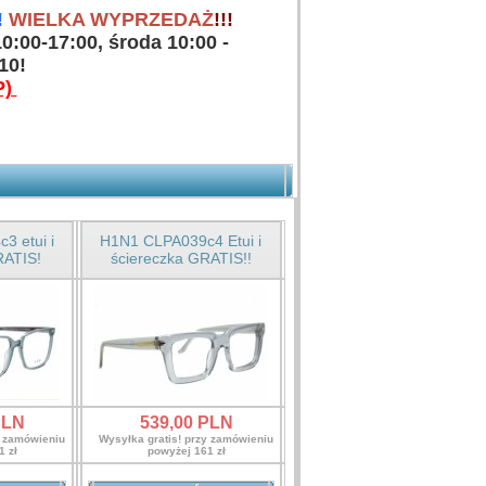
ELKA WYPRZEDAŻ
!!!
:00-17:00, środa 10:00 -
 10!
P)
 etui i
H1N1 CLPA039c4 Etui i
RATIS!
ściereczka GRATIS!!
LN
539,
00
PLN
y zamówieniu
Wysyłka gratis! przy zamówieniu
1 zł
powyżej 161 zł