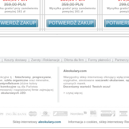
359,00 PLN
359,00 PLN
299,
ka gratis! przy zamówieniu
Wysyłka gratis! przy zamówieniu
Wysyłka gratis
powyżej 161 zł
powyżej 161 zł
powyże
WIERDŹ ZAKUP
POTWIERDŹ ZAKUP
POTWIER
Koszty dostawy
Zwroty i Reklamacje
Oferta dla firm
Formy płatności
Partnerzy
Aleokulary.com
kcyjne tj. :
fotochromy
,
progresywne
,
Wiarygodny sklep internetowy oferujący wyłączni
we,
szkła organiczne
oraz mineralne,
oryginalne, atestowane
soczewki okularowe
,
op
antyrefleksem
(różne kolory
uznanych marek.
 korekcyjne
są dla Państwa
Doceniamy wartość Twoich oczu!
owanej i nagradzanej firmie zajmującej
ł okularowych JZO
.
> czytaj więcej
Sklep internetowy
aleokulary.com
Informacja o cookies
,
sklep internetowy
Red