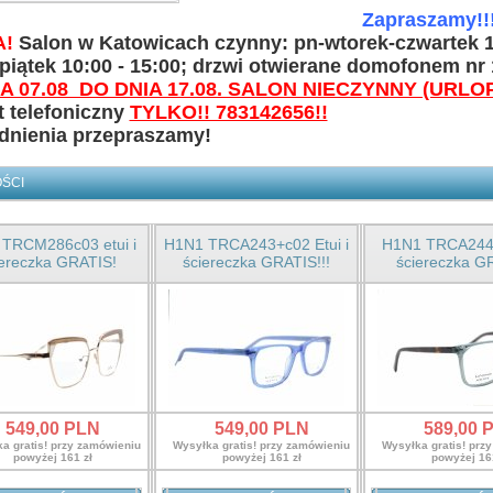
Zapraszamy!!!
WI
A!
Salon w Katowicach czynny: pn-wtorek-czwartek 10
piątek 10:00 - 15:00; drzwi otwierane domofonem nr
A 07.08 DO DNIA 17.08. SALON NIECZYNNY (URLO
 telefoniczny
TYLKO!! 783142656!!
udnienia przepraszamy!
ŚCI
TRCM286c03 etui i
H1N1 TRCA243+c02 Etui i
H1N1 TRCA244c3
iereczka GRATIS!
ściereczka GRATIS!!!
ściereczka G
549,
00
PLN
549,
00
PLN
589,
00
P
a gratis! przy zamówieniu
Wysyłka gratis! przy zamówieniu
Wysyłka gratis! prz
powyżej 161 zł
powyżej 161 zł
powyżej 16
YPRZEDAŻ
 M22204C1 ETUI I