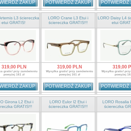
WIERDŹ ZAKUP
POTWIERDŹ ZAKUP
POTWIERDŹ
CZKA GRATIS!!!
:
139,
00
PLN
rtemis L3 ściereczka
LORO Crane L3 Etui i
LORO Daisy L4 śc
59,00 PLN
i etui GRATIS!
ściereczka GRATIS!!!
etui GRAT
atis! przy zamówieniu
wyżej 161 zł
319,
00
PLN
319,
00
PLN
319,
00
P
a gratis! przy zamówieniu
Wysyłka gratis! przy zamówieniu
Wysyłka gratis! prz
powyżej 161 zł
powyżej 161 zł
powyżej 16
WIERDŹ ZAKUP
POTWIERDŹ ZAKUP
POTWIERDŹ
 Girona L2 Etui i
LORO Eulor l2 Etui i
LORO Rosalia L
ereczka GRATIS!!!
ściereczka GRATIS!!!
ściereczka GR