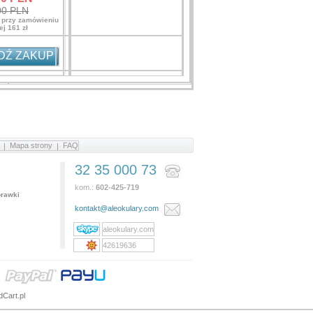
00 PLN
! przy zamówieniu
j 161 zł
DŹ ZAKUP
Mapa strony
FAQ
32 35 000 73
e
kom.:
602-425-719
rawki
kontakt@aleokulary.com
aleokulary.com
42619636
Cart.pl