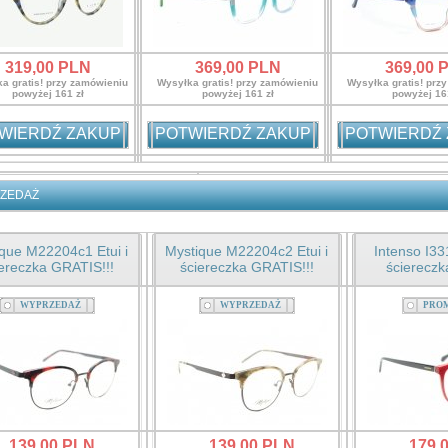
319,
00
PLN
369,
00
PLN
369,
00
P
a gratis! przy zamówieniu
Wysyłka gratis! przy zamówieniu
Wysyłka gratis! prz
powyżej 161 zł
powyżej 161 zł
powyżej 16
WIERDŹ ZAKUP
POTWIERDŹ ZAKUP
POTWIERDŹ
ZEDAŻ
que M22204c1 Etui i
Mystique M22204c2 Etui i
Intenso I33
ereczka GRATIS!!!
ściereczka GRATIS!!!
ścierecz
WYPRZEDAŻ
WYPRZEDAŻ
PRO
139,
00
PLN
139,
00
PLN
179,