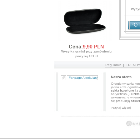
Wysył
POT
Cena:
9,
90
PLN
Wysyłka gratis! przy zamówieniu
powyżej 161 zł
Regulamin
TRENDY
Nasza oferta
Fanpage Aleokulary
Oferujemy szkła kore
jedno i dwuognisko
szkła barwione
i z
antyrefleksu).
Szkła
wykonywane w renom
się produkcją
szkie
>czytaj więcej