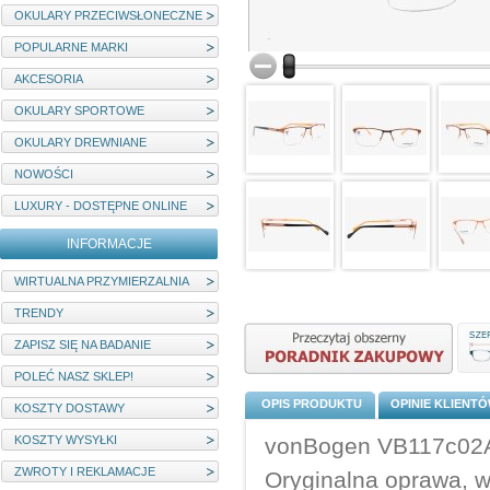
OKULARY PRZECIWSŁONECZNE
POPULARNE MARKI
AKCESORIA
OKULARY SPORTOWE
OKULARY DREWNIANE
NOWOŚCI
LUXURY - DOSTĘPNE ONLINE
INFORMACJE
WIRTUALNA PRZYMIERZALNIA
TRENDY
ZAPISZ SIĘ NA BADANIE
POLEĆ NASZ SKLEP!
OPIS PRODUKTU
OPINIE KLIENT
KOSZTY DOSTAWY
KOSZTY WYSYŁKI
vonBogen VB117c02A 
ZWROTY I REKLAMACJE
Oryginalna oprawa, 