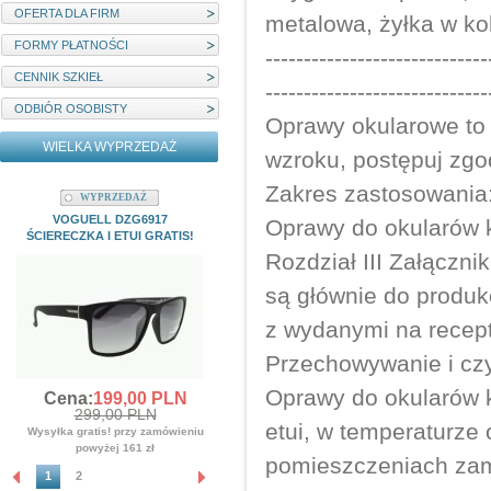
OFERTA DLA FIRM
metalowa, żyłka w 
FORMY PŁATNOŚCI
-----------------------------
CENNIK SZKIEŁ
-----------------------------
ODBIÓR OSOBISTY
Oprawy okularowe to
WIELKA WYPRZEDAŻ
wzroku, postępuj zgod
Zakres zastosowania
WYPRZEDAŻ
WYPRZEDAŻ
VOGUELL DZG6917
MYSTIQUE M22204C1 ETUI I
Oprawy do okularów 
ŚCIERECZKA I ETUI GRATIS!
ŚCIERECZKA GRATIS!!!
Rozdział III Załączn
Cena:
139,
00
PLN
359,00 PLN
są głównie do produk
Wysyłka gratis! przy zamówieniu
z wydanymi na recep
powyżej 161 zł
Przechowywanie i cz
Oprawy do okularów 
Cena:
199,
00
PLN
299,00 PLN
etui, w temperaturze 
Wysyłka gratis! przy zamówieniu
powyżej 161 zł
pomieszczeniach zamk
1
2