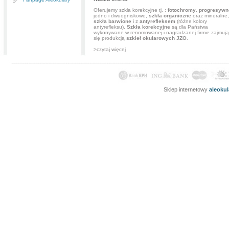
Oferujemy szkła korekcyjne tj. :
fotochromy
,
progresywn
jedno i dwuogniskowe,
szkła organiczne
oraz mineralne,
szkła barwione
i z
antyrefleksem
(różne kolory
antyrefleksu).
Szkła korekcyjne
są dla Państwa
wykonywane w renomowanej i nagradzanej firmie zajmują
się produkcją
szkieł okularowych JZO
.
>czytaj więcej
Sklep internetowy
aleoku