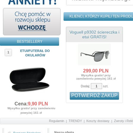
KLIENCI, KTÓRZY KUPILI TEN PROD
Voguell p9302 ściereczka i
etui GRATIS!
BESTSELLERY
ETUI/FUTERAŁ DO
1
OKULARÓW
299,
00
PLN
Wysyłka gratis! przy
zamówieniu powyżej 161 zł
Dodaj:
szt.
POTWIERDŹ ZAKUP
Cena:
9,
90
PLN
Wysyłka gratis! przy zamówieniu
powyżej 161 zł
Regulamin
TRENDY
Koszty dostawy
Zwroty i Rek
Nasza oferta
Fanpage Aleokulary