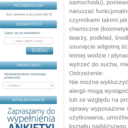
samochodu), poniewa
PRZYMIERZALNIA
naruszać funkcjonaln
Ilość oprawek w przymierzalni:
0
czynnikami takimi ja
SUBSKRYPCJA
chemiczne (kosmetyki
Zapisz się do newslettera:
twarzy, podkład, śro
usunięcie wilgotną ś
DODAJ
letniej wodzie i pły
wytrzeć do sucha, mi
PRODUCENCI
Ostrzeżenie:
Wyświetl produkty wybranego
producenta:
Nie można wykluczyć,
alergii mogą wystąpi
lub ze względu na pr
WYPEŁNIJ ANKIETĘ!
oprawy wyposażone s
użytkowania, umożliw
kształtu najbliższego