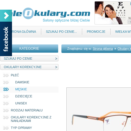
STRONA GŁÓWNA
SZUKAJ PO CENIE...
PROMOCJE
WIELKA 
KATEGORIE
Znajdujesz się w:
Strona główna
»
Okulary 
SZUKAJ PO CENIE
OKULARY KOREKCYJNE
PŁEĆ
DAMSKIE
MĘSKIE
DZIECIĘCE
UNISEX
RODZAJ MATERIAŁU
OKULARY KOREKCYJNE Z
NAKŁADKAMI
TYP OPRAWY