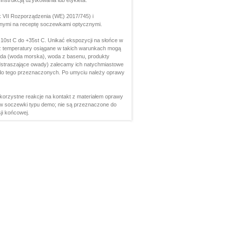
strukcją użytkowania lub etykieta.
 VII Rozporządzenia (WE) 2017/745) i
anymi na receptę soczewkami optycznymi.
0st C do +35st C. Unikać ekspozycji na słońce w
ż temperatury osiągane w takich warunkach mogą
oda (woda morska), woda z basenu, produkty
 odstraszające owady) zalecamy ich natychmiastowe
ch do tego przeznaczonych. Po umyciu należy oprawy
korzystne reakcje na kontakt z materiałem oprawy
w soczewki typu demo; nie są przeznaczone do
ji końcowej.