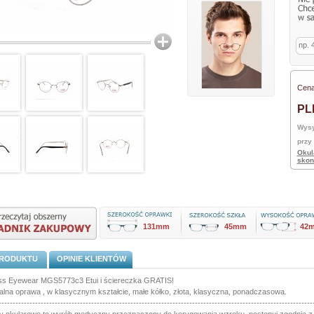
Cena
PL
Wysy
przy
Okul
skon
131mm
45mm
42
PRODUKTU
OPINIE KLIENTÓW
s Eyewear MGS5773c3 Etui i ściereczka GRATIS!
alna oprawa , w klasycznym kształcie, małe kółko, złota, klasyczna, ponadczasowa.
----------------------------------------------------------------------------------------------------------------