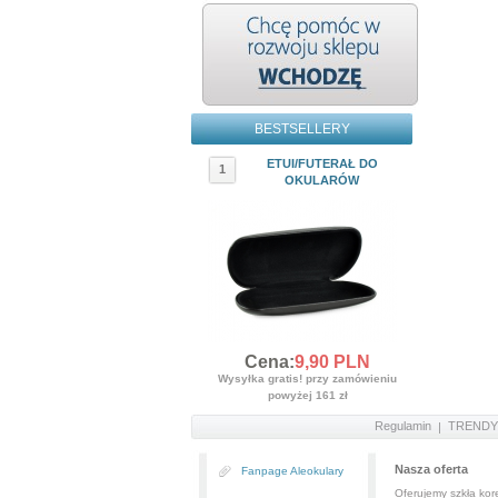
BESTSELLERY
ETUI/FUTERAŁ DO
1
OKULARÓW
Cena:
9,
90
PLN
Wysyłka gratis! przy zamówieniu
powyżej 161 zł
Regulamin
TRENDY
Nasza oferta
Fanpage Aleokulary
Oferujemy szkła kore