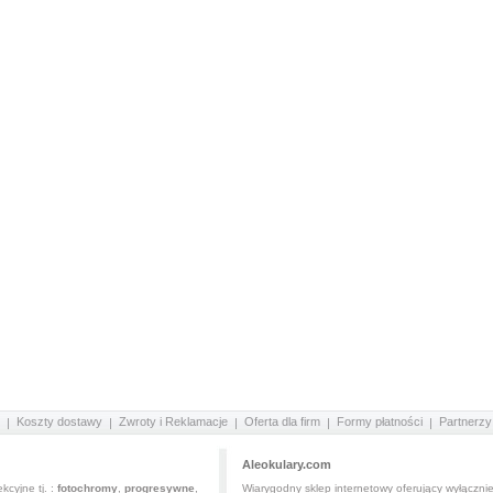
Koszty dostawy
Zwroty i Reklamacje
Oferta dla firm
Formy płatności
Partnerzy
Aleokulary.com
kcyjne tj. :
fotochromy
,
progresywne
,
Wiarygodny sklep internetowy oferujący wyłączni