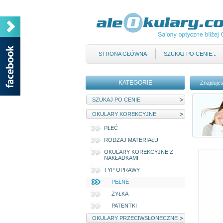
STRONA GŁÓWNA
SZUKAJ PO CENIE...
KATEGORIE
Znajdujes
SZUKAJ PO CENIE
OKULARY KOREKCYJNE
PŁEĆ
RODZAJ MATERIAŁU
OKULARY KOREKCYJNE Z
NAKŁADKAMI
TYP OPRAWY
PEŁNE
ŻYŁKA
PATENTKI
OKULARY PRZECIWSŁONECZNE