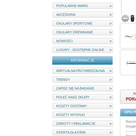
POPULARNE MARKI
AKCESORIA
OKULARY SPORTOWE
OKULARY DREWNIANE
NOWOŚCI
LUXURY - DOSTĘPNE ONLINE
INFORMACJE
WIRTUALNA PRZYMIERZALNIA
TRENDY
ZAPISZ SIĘ NA BADANIE
POLEĆ NASZ SKLEP!
KOSZTY DOSTAWY
OPIS 
KOSZTY WYSYŁKI
Succes
ZWROTY I REKLAMACJE
Orygin
--------
OFERTA DLA FIRM