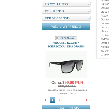
Oprawy
Zakres
FORMY PŁATNOŚCI
Oprawy
CENNIK SZKIEŁ
przezn
Przech
ODBIÓR OSOBISTY
Oprawy
pomies
WIELKA WYPRZEDAŻ
narusz
chemic
usunię
WYPRZEDAŻ
W
wytrze
VOGUELL DZG6917
MYSTIQUE
Ostrze
ŚCIERECZKA I ETUI GRATIS!
ŚCIERE
Nie mo
lub ze
Cena
użytko
3
Wysyłka gr
po
Cena:
199,
00
PLN
299,00 PLN
Wysyłka gratis! przy zamówieniu
powyżej 161 zł
1
2
PRZYMIERZALNIA