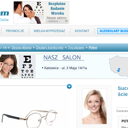
PROMOCJE
WIELKA WYPRZEDAŻ
KONTAKT
z się w:
Strona główna
»
Okulary korekcyjne
»
Typ oprawy
»
Pełne
Suc
ści
Gwaranc