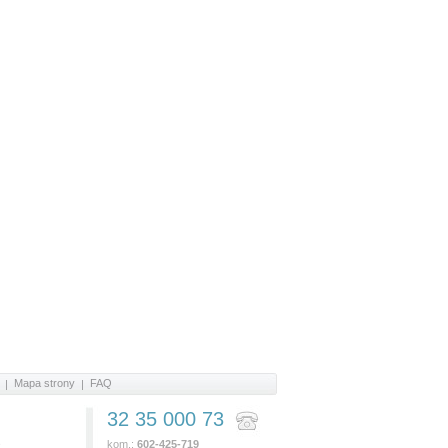
Mapa strony
FAQ
32 35 000 73
e
kom.:
602-425-719