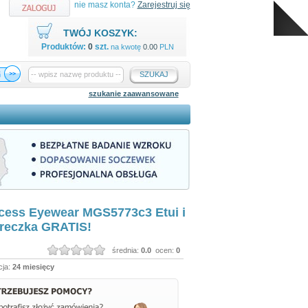
nie masz konta?
Zarejestruj się
TWÓJ KOSZYK:
Produktów:
0
szt.
na kwotę
0.00
PLN
SZUKAJ
szukanie zaawansowane
cess Eyewear MGS5773c3 Etui i
ereczka GRATIS!
średnia:
0.0
ocen:
0
ja:
24 miesięcy