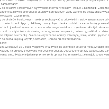
 okularowe to wyrób medyczny przeznaczony do korygowania wzroku, postępuj zgodnie z in
 zastosowania:
 do okularów korekcyjnych są wyrobem medycznym klasy I (reguła 1 Rozdział III Załącznik
aczone są głównie do produkcji okularów korygujących wady wzroku, po połączeniu z wyd
owywanie i czyszczenie:
 do okularów korekcyjnych należy przechowywać w odpowiednim etui, w temperaturze od -1
zczeniach zamkniętych, nieklimatyzowanych (np. deska rozdzielcza samochodu), poniewa
ać funkcjonalność opraw. W razie sporadycznego kontaktu z czynnikami takimi jak słona w
zne (kosmetyki, lakier do włosów, perfumy, kremy do opalania, do twarzy, podkład, środki
cie wilgotną ściereczką. Zaleca się czyszczenie oprawy w bieżącej, letniej wodzie i płyna
YPRZEDAŻ
ć do sucha, miękką, czystą ściereczką. Chronić przed zadrapaniem.
 M22204C1 ETUI I
żenie:
CZKA GRATIS!!!
żna wykluczyć, że u osób wyjątkowo wrażliwych lub skłonnych do alergii mogą wystąpić nie
 względu na procesy stosowane w procesie produkcji. Dostarczone oprawy wyposażone są 
:
wania, umożliwiają one jedynie przymierzenie oprawy i utrzymanie kształtu najbliższego wers
139,
00
PLN
59,00 PLN
atis! przy zamówieniu
wyżej 161 zł