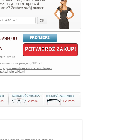
PRZYMIERZ
299,
00
:
N
POTWIERDŹ ZAKUP!
łka gratis!
 zamówieniu powyżej 161 zł
ary przeciwsłoneczne z korekcją -
taktuj się z Nami
mm
20mm
125mm
----------------------------------