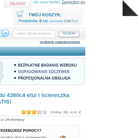
nie masz konta?
Zarejestruj się
TWÓJ KOSZYK:
Produktów:
0
szt.
na kwotę
0.00
PLN
SZUKAJ
szukanie zaawansowane
o 4380c4 etui i ściereczka
TIS!
średnia:
3.5
ocen:
2
ja:
24 miesięcy