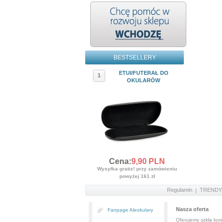
BESTSELLERY
ETUI/FUTERAŁ DO
1
OKULARÓW
Cena:
9,
90
PLN
Wysyłka gratis! przy zamówieniu
powyżej 161 zł
Regulamin
TRENDY
Nasza oferta
Fanpage Aleokulary
Oferujemy szkła kore