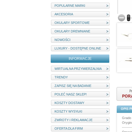
POPULARNE MARKI
AKCESORIA
OKULARY SPORTOWE
OKULARY DREWNIANE
NOWOŚCI
LUXURY - DOSTĘPNE ONLINE
INFORMACJE
WIRTUALNA PRZYMIERZALNIA
TRENDY
ZAPISZ SIĘ NA BADANIE
POLEĆ NASZ SKLEP!
KOSZTY DOSTAWY
OPIS 
KOSZTY WYSYŁKI
Grado 
ZWROTY I REKLAMACJE
Orygin
--------
OFERTA DLA FIRM