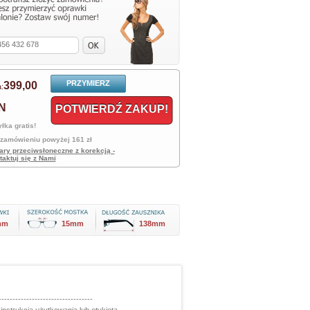
PRZYMIERZ
399,
00
:
N
POTWIERDŹ ZAKUP!
łka gratis!
 zamówieniu powyżej 161 zł
ary przeciwsłoneczne z korekcją -
taktuj się z Nami
mm
15mm
138mm
----------------------------------