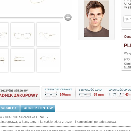
Cena
PL
Wysy
przy
Okul
skon
140mm
55 mm
43
PRODUKTU
OPINIE KLIENTÓW
4380c4 Etui i Ściereczka GRATIS!!
alna oprawa, w klasycznym kształcie, złota z beżem i kamieniami, ponadczasowa.
----------------------------------------------------------------------------------------------------------------