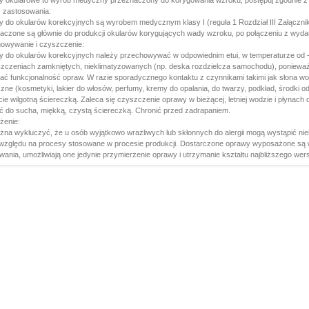
 okularowe to wyrób medyczny przeznaczony do korygowania wzroku, postępuj zgodnie z in
 zastosowania:
 do okularów korekcyjnych są wyrobem medycznym klasy I (reguła 1 Rozdział III Załącznik
aczone są głównie do produkcji okularów korygujących wady wzroku, po połączeniu z wyd
owywanie i czyszczenie:
 do okularów korekcyjnych należy przechowywać w odpowiednim etui, w temperaturze od -1
zczeniach zamkniętych, nieklimatyzowanych (np. deska rozdzielcza samochodu), poniewa
ać funkcjonalność opraw. W razie sporadycznego kontaktu z czynnikami takimi jak słona w
zne (kosmetyki, lakier do włosów, perfumy, kremy do opalania, do twarzy, podkład, środki
cie wilgotną ściereczką. Zaleca się czyszczenie oprawy w bieżącej, letniej wodzie i płyna
YPRZEDAŻ
ć do sucha, miękką, czystą ściereczką. Chronić przed zadrapaniem.
 M22204C1 ETUI I
żenie:
CZKA GRATIS!!!
żna wykluczyć, że u osób wyjątkowo wrażliwych lub skłonnych do alergii mogą wystąpić nie
 względu na procesy stosowane w procesie produkcji. Dostarczone oprawy wyposażone są 
:
wania, umożliwiają one jedynie przymierzenie oprawy i utrzymanie kształtu najbliższego wers
139,
00
PLN
59,00 PLN
atis! przy zamówieniu
wyżej 161 zł