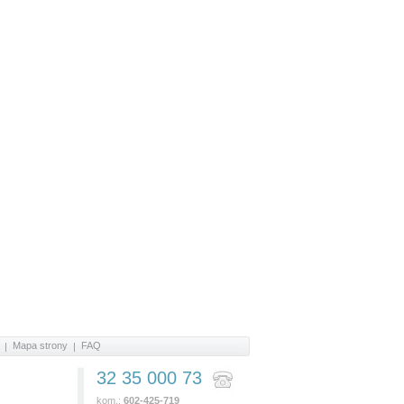
Mapa strony
FAQ
32 35 000 73
e
kom.:
602-425-719