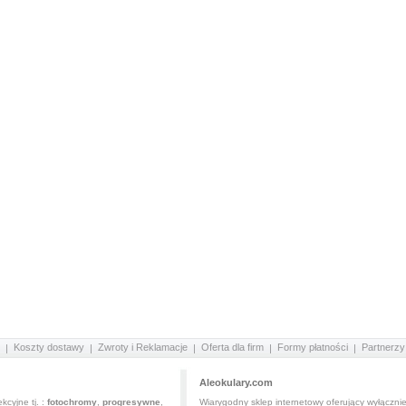
Koszty dostawy
Zwroty i Reklamacje
Oferta dla firm
Formy płatności
Partnerzy
Aleokulary.com
kcyjne tj. :
fotochromy
,
progresywne
,
Wiarygodny sklep internetowy oferujący wyłączni