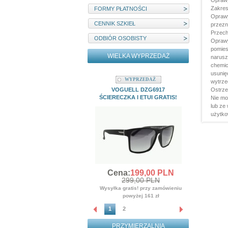
Oprawy
Zakres
FORMY PŁATNOŚCI
Oprawy
CENNIK SZKIEŁ
przezn
Przech
ODBIÓR OSOBISTY
Oprawy
pomies
WIELKA WYPRZEDAŻ
narusz
chemic
usunię
WYPRZEDAŻ
W
wytrze
VOGUELL DZG6917
MYSTIQUE
Ostrze
ŚCIERECZKA I ETUI GRATIS!
ŚCIERE
Nie mo
lub ze
Cena
użytko
3
Wysyłka gr
po
Cena:
199,
00
PLN
299,00 PLN
Wysyłka gratis! przy zamówieniu
powyżej 161 zł
1
2
PRZYMIERZALNIA