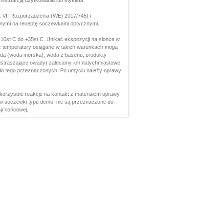
strukcją użytkowania lub etykieta.
 VII Rozporządzenia (WE) 2017/745) i
anymi na receptę soczewkami optycznymi.
0st C do +35st C. Unikać ekspozycji na słońce w
ż temperatury osiągane w takich warunkach mogą
oda (woda morska), woda z basenu, produkty
 odstraszające owady) zalecamy ich natychmiastowe
ch do tego przeznaczonych. Po umyciu należy oprawy
korzystne reakcje na kontakt z materiałem oprawy
w soczewki typu demo; nie są przeznaczone do
ji końcowej.