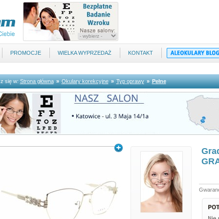
PROMOCJE
WIELKA WYPRZEDAŻ
KONTAKT
z się w:
Strona główna
»
Okulary korekcyjne
»
Typ oprawy
»
Pełne
Grad
GRA
Gwaranc