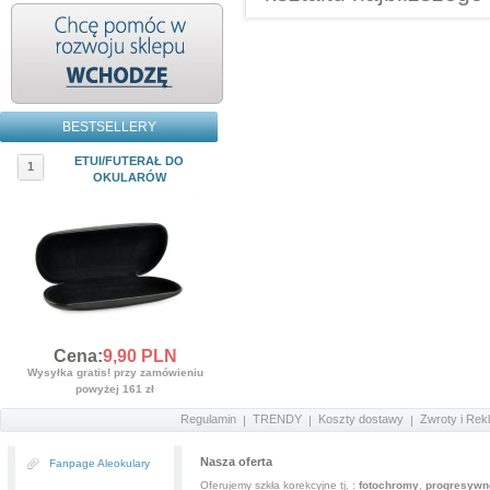
BESTSELLERY
ETUI/FUTERAŁ DO
1
OKULARÓW
Cena:
9,
90
PLN
Wysyłka gratis! przy zamówieniu
powyżej 161 zł
Regulamin
TRENDY
Koszty dostawy
Zwroty i Rek
Nasza oferta
Fanpage Aleokulary
Oferujemy szkła korekcyjne tj. :
fotochromy
,
progresywn