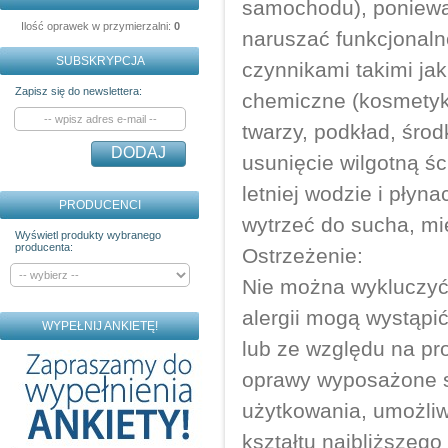
samochodu), poniewa
Ilość oprawek w przymierzalni:
0
naruszać funkcjonaln
SUBSKRYPCJA
czynnikami takimi ja
Zapisz się do newslettera:
chemiczne (kosmetyki
twarzy, podkład, śro
DODAJ
usunięcie wilgotną ś
letniej wodzie i pły
PRODUCENCI
wytrzeć do sucha, mi
Wyświetl produkty wybranego
producenta:
Ostrzeżenie:
Nie można wykluczyć,
alergii mogą wystąpi
WYPEŁNIJ ANKIETĘ!
lub ze względu na pr
oprawy wyposażone s
użytkowania, umożliw
kształtu najbliższego