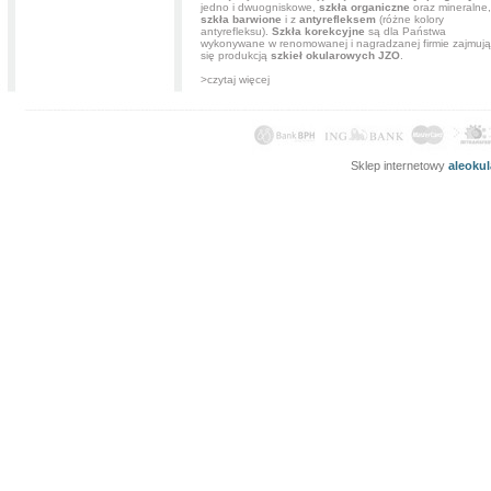
jedno i dwuogniskowe,
szkła organiczne
oraz mineralne,
szkła barwione
i z
antyrefleksem
(różne kolory
antyrefleksu).
Szkła korekcyjne
są dla Państwa
wykonywane w renomowanej i nagradzanej firmie zajmują
się produkcją
szkieł okularowych JZO
.
>czytaj więcej
Sklep internetowy
aleoku