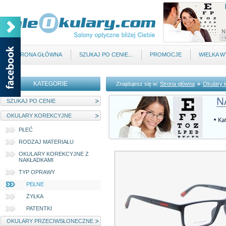
STRONA GŁÓWNA
SZUKAJ PO CENIE...
PROMOCJE
WIELKA 
KATEGORIE
Znajdujesz się w:
Strona główna
»
Okulary 
SZUKAJ PO CENIE
OKULARY KOREKCYJNE
PŁEĆ
RODZAJ MATERIAŁU
OKULARY KOREKCYJNE Z
NAKŁADKAMI
TYP OPRAWY
PEŁNE
ŻYŁKA
PATENTKI
OKULARY PRZECIWSŁONECZNE