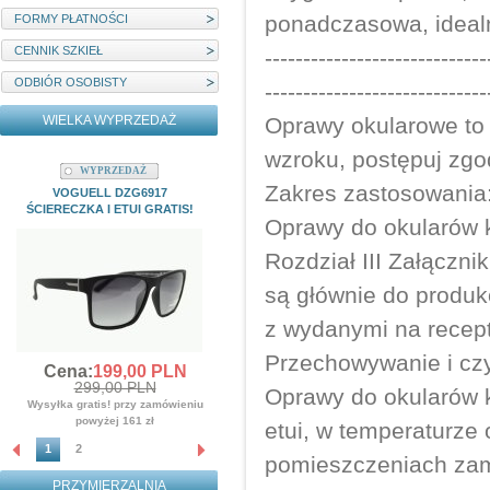
ponadczasowa, idealn
FORMY PŁATNOŚCI
CENNIK SZKIEŁ
-----------------------------
ODBIÓR OSOBISTY
-----------------------------
WIELKA WYPRZEDAŻ
Oprawy okularowe to
wzroku, postępuj zgod
WYPRZEDAŻ
WYPRZEDAŻ
Zakres zastosowania
VOGUELL DZG6917
MYSTIQUE M22204C1 ETUI I
ŚCIERECZKA I ETUI GRATIS!
ŚCIERECZKA GRATIS!!!
Oprawy do okularów 
Cena:
139,
00
PLN
Rozdział III Załączn
359,00 PLN
Wysyłka gratis! przy zamówieniu
są głównie do produk
powyżej 161 zł
z wydanymi na recep
Przechowywanie i cz
Cena:
199,
00
PLN
299,00 PLN
Oprawy do okularów 
Wysyłka gratis! przy zamówieniu
powyżej 161 zł
etui, w temperaturze 
1
2
pomieszczeniach zamk
PRZYMIERZALNIA