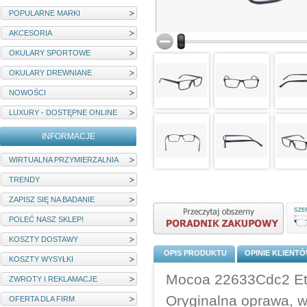
POPULARNE MARKI
AKCESORIA
OKULARY SPORTOWE
OKULARY DREWNIANE
NOWOŚCI
LUXURY - DOSTĘPNE ONLINE
INFORMACJE
WIRTUALNA PRZYMIERZALNIA
TRENDY
ZAPISZ SIĘ NA BADANIE
POLEĆ NASZ SKLEP!
KOSZTY DOSTAWY
OPIS PRODUKTU
OPINIE KLIENT
KOSZTY WYSYŁKI
Mocoa 22633Cdc2 Etu
ZWROTY I REKLAMACJE
Oryginalna oprawa, w
OFERTA DLA FIRM