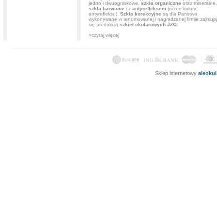
jedno i dwuogniskowe,
szkła organiczne
oraz mineralne,
szkła barwione
i z
antyrefleksem
(różne kolory
antyrefleksu).
Szkła korekcyjne
są dla Państwa
wykonywane w renomowanej i nagradzanej firmie zajmują
się produkcją
szkieł okularowych JZO
.
>czytaj więcej
Sklep internetowy
aleoku