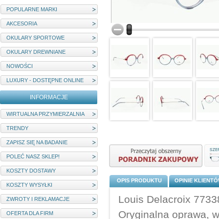
POPULARNE MARKI
AKCESORIA
OKULARY SPORTOWE
OKULARY DREWNIANE
NOWOŚCI
LUXURY - DOSTĘPNE ONLINE
INFORMACJE
WIRTUALNA PRZYMIERZALNIA
TRENDY
ZAPISZ SIĘ NA BADANIE
POLEĆ NASZ SKLEP!
KOSZTY DOSTAWY
OPIS PRODUKTU
OPINIE KLIENT
KOSZTY WYSYŁKI
Louis Delacroix 7733
ZWROTY I REKLAMACJE
Oryginalna oprawa, 
OFERTA DLA FIRM