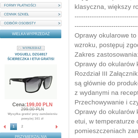
klasyczna, większy ro
FORMY PŁATNOŚCI
CENNIK SZKIEŁ
-----------------------------
ODBIÓR OSOBISTY
-----------------------------
WIELKA WYPRZEDAŻ
Oprawy okularowe to
wzroku, postępuj zgod
WYPRZEDAŻ
WYPRZEDAŻ
Zakres zastosowania
VOGUELL DZG6917
MYSTIQUE M22204C1 ETUI I
ŚCIERECZKA I ETUI GRATIS!
ŚCIERECZKA GRATIS!!!
Oprawy do okularów 
Cena:
139,
00
PLN
Rozdział III Załączn
359,00 PLN
Wysyłka gratis! przy zamówieniu
są głównie do produk
powyżej 161 zł
z wydanymi na recep
Przechowywanie i cz
Cena:
199,
00
PLN
299,00 PLN
Oprawy do okularów 
Wysyłka gratis! przy zamówieniu
powyżej 161 zł
etui, w temperaturze 
1
2
pomieszczeniach zamk
PRZYMIERZALNIA