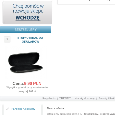
BESTSELLERY
ETUI/FUTERAŁ DO
1
OKULARÓW
Cena:
9,
90
PLN
Wysyłka gratis! przy zamówieniu
powyżej 161 zł
Regulamin
TRENDY
Koszty dostawy
Zwroty i Rek
Nasza oferta
Fanpage Aleokulary
Oferujemy szkła korekcyjne tj. :
fotochromy
,
progresywn