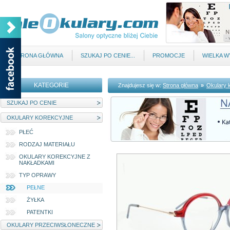
STRONA GŁÓWNA
SZUKAJ PO CENIE...
PROMOCJE
WIELKA 
KATEGORIE
Znajdujesz się w:
Strona główna
»
Okulary 
SZUKAJ PO CENIE
OKULARY KOREKCYJNE
PŁEĆ
RODZAJ MATERIAŁU
OKULARY KOREKCYJNE Z
NAKŁADKAMI
TYP OPRAWY
PEŁNE
ŻYŁKA
PATENTKI
OKULARY PRZECIWSŁONECZNE