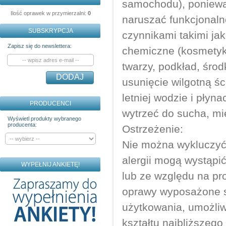
samochodu), poniewa
Ilość oprawek w przymierzalni:
0
naruszać funkcjonaln
SUBSKRYPCJA
czynnikami takimi ja
Zapisz się do newslettera:
chemiczne (kosmetyki
twarzy, podkład, śro
DODAJ
usunięcie wilgotną ś
letniej wodzie i pły
PRODUCENCI
wytrzeć do sucha, mi
Wyświetl produkty wybranego
producenta:
Ostrzeżenie:
Nie można wykluczyć,
alergii mogą wystąpi
WYPEŁNIJ ANKIETĘ!
lub ze względu na pr
oprawy wyposażone s
użytkowania, umożliw
kształtu najbliższego