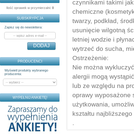
czynnikami takimi ja
Ilość oprawek w przymierzalni:
0
chemiczne (kosmetyki
SUBSKRYPCJA
twarzy, podkład, śro
Zapisz się do newslettera:
usunięcie wilgotną ś
letniej wodzie i pły
DODAJ
wytrzeć do sucha, mi
Ostrzeżenie:
PRODUCENCI
Nie można wykluczyć,
Wyświetl produkty wybranego
producenta:
alergii mogą wystąpi
lub ze względu na pr
oprawy wyposażone s
WYPEŁNIJ ANKIETĘ!
użytkowania, umożliw
kształtu najbliższego
.