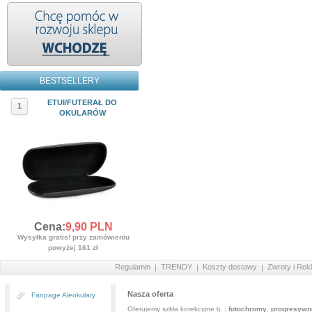
BESTSELLERY
ETUI/FUTERAŁ DO
1
OKULARÓW
Cena:
9,
90
PLN
Wysyłka gratis! przy zamówieniu
powyżej 161 zł
Regulamin
TRENDY
Koszty dostawy
Zwroty i Rek
Nasza oferta
Fanpage Aleokulary
Oferujemy szkła korekcyjne tj. :
fotochromy
,
progresywn