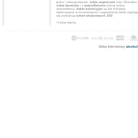
jedno i dwuogniskowe,
szkła organiczne
oraz mineralne,
szkła barwione
i z
antyrefleksem
(różne kolory
antyrefleksu).
Szkła korekcyjne
są dla Państwa
wykonywane w renomowanej i nagradzanej firmie zajmują
się produkcją
szkieł okularowych JZO
.
>czytaj więcej
Sklep internetowy
aleoku