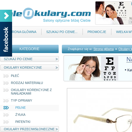
STRONA GŁÓWNA
SZUKAJ PO CENIE...
PROMOCJE
WIELKA 
KATEGORIE
Znajdujesz się w:
Strona główna
»
Okulary 
SZUKAJ PO CENIE
OKULARY KOREKCYJNE
PŁEĆ
RODZAJ MATERIAŁU
OKULARY KOREKCYJNE Z
NAKŁADKAMI
TYP OPRAWY
PEŁNE
ŻYŁKA
PATENTKI
OKULARY PRZECIWSŁONECZNE