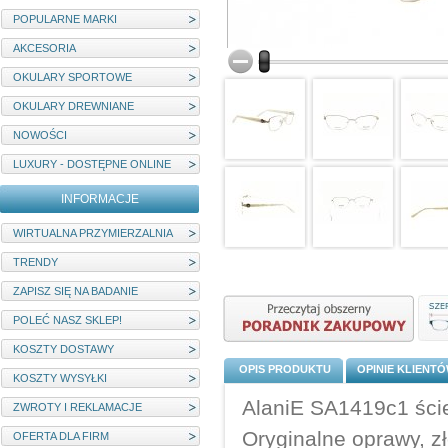
POPULARNE MARKI
AKCESORIA
OKULARY SPORTOWE
OKULARY DREWNIANE
NOWOŚCI
LUXURY - DOSTĘPNE ONLINE
INFORMACJE
WIRTUALNA PRZYMIERZALNIA
TRENDY
ZAPISZ SIĘ NA BADANIE
POLEĆ NASZ SKLEP!
KOSZTY DOSTAWY
OPIS PRODUKTU
OPINIE KLIENT
KOSZTY WYSYŁKI
AlaniE SA1419c1 ście
ZWROTY I REKLAMACJE
Oryginalne oprawy, z
OFERTA DLA FIRM