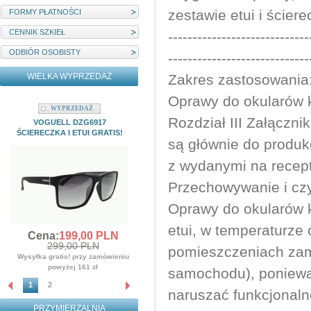
zestawie etui i ściere
FORMY PŁATNOŚCI
CENNIK SZKIEŁ
-----------------------------
ODBIÓR OSOBISTY
-----------------------------
WIELKA WYPRZEDAŻ
Zakres zastosowania
Oprawy do okularów 
WYPRZEDAŻ
WYPRZEDAŻ
Rozdział III Załączn
VOGUELL DZG6917
MYSTIQUE M22204C1 ETUI I
ŚCIERECZKA I ETUI GRATIS!
ŚCIERECZKA GRATIS!!!
są głównie do produk
Cena:
139,
00
PLN
z wydanymi na recep
359,00 PLN
Wysyłka gratis! przy zamówieniu
Przechowywanie i cz
powyżej 161 zł
Oprawy do okularów 
etui, w temperaturze 
Cena:
199,
00
PLN
299,00 PLN
pomieszczeniach zamk
Wysyłka gratis! przy zamówieniu
powyżej 161 zł
samochodu), poniewa
1
2
naruszać funkcjonaln
PRZYMIERZALNIA