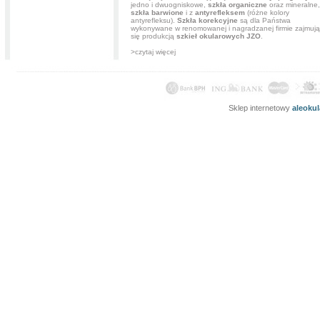
jedno i dwuogniskowe,
szkła organiczne
oraz mineralne,
szkła barwione
i z
antyrefleksem
(różne kolory
antyrefleksu).
Szkła korekcyjne
są dla Państwa
wykonywane w renomowanej i nagradzanej firmie zajmują
się produkcją
szkieł okularowych JZO
.
>czytaj więcej
Sklep internetowy
aleoku