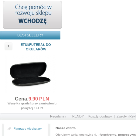
BESTSELLERY
ETUI/FUTERAŁ DO
1
OKULARÓW
Cena:
9,
90
PLN
Wysyłka gratis! przy zamówieniu
powyżej 161 zł
Regulamin
TRENDY
Koszty dostawy
Zwroty i Rek
Nasza oferta
Fanpage Aleokulary
Oferujemy szkła korekcyjne tj. :
fotochromy
,
progresywn