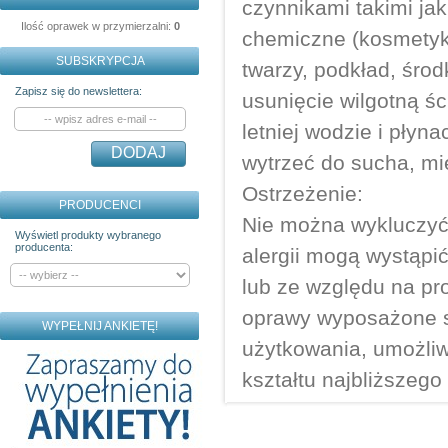
czynnikami takimi ja
Ilość oprawek w przymierzalni:
0
chemiczne (kosmetyki
SUBSKRYPCJA
twarzy, podkład, śro
Zapisz się do newslettera:
usunięcie wilgotną ś
letniej wodzie i pły
DODAJ
wytrzeć do sucha, mi
Ostrzeżenie:
PRODUCENCI
Nie można wykluczyć,
Wyświetl produkty wybranego
producenta:
alergii mogą wystąpi
lub ze względu na pr
oprawy wyposażone s
WYPEŁNIJ ANKIETĘ!
użytkowania, umożliw
kształtu najbliższego