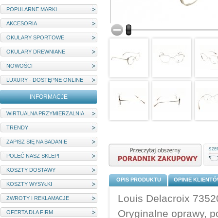
POPULARNE MARKI
AKCESORIA
OKULARY SPORTOWE
OKULARY DREWNIANE
NOWOŚCI
LUXURY - DOSTĘPNE ONLINE
INFORMACJE
WIRTUALNA PRZYMIERZALNIA
TRENDY
ZAPISZ SIĘ NA BADANIE
POLEĆ NASZ SKLEP!
KOSZTY DOSTAWY
OPIS PRODUKTU
OPINIE KLIENT
KOSZTY WYSYŁKI
Louis Delacroix 73
ZWROTY I REKLAMACJE
Oryginalne oprawy, p
OFERTA DLA FIRM