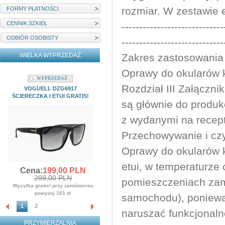
rozmiar. W zestawie e
FORMY PŁATNOŚCI
CENNIK SZKIEŁ
-----------------------------
ODBIÓR OSOBISTY
-----------------------------
WIELKA WYPRZEDAŻ
Zakres zastosowania
Oprawy do okularów 
WYPRZEDAŻ
WYPRZEDAŻ
Rozdział III Załączn
VOGUELL DZG6917
MYSTIQUE M22204C1 ETUI I
ŚCIERECZKA I ETUI GRATIS!
ŚCIERECZKA GRATIS!!!
są głównie do produk
Cena:
139,
00
PLN
z wydanymi na recep
359,00 PLN
Wysyłka gratis! przy zamówieniu
Przechowywanie i cz
powyżej 161 zł
Oprawy do okularów 
etui, w temperaturze 
Cena:
199,
00
PLN
299,00 PLN
pomieszczeniach zamk
Wysyłka gratis! przy zamówieniu
powyżej 161 zł
samochodu), poniewa
1
2
naruszać funkcjonaln
PRZYMIERZALNIA