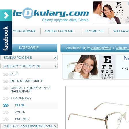
STRONA GŁÓWNA
SZUKAJ PO CENIE...
PROMOCJE
WIELKA 
KATEGORIE
Znajdujesz się w:
Strona główna
»
Okulary 
SZUKAJ PO CENIE
OKULARY KOREKCYJNE
PŁEĆ
RODZAJ MATERIAŁU
OKULARY KOREKCYJNE Z
NAKŁADKAMI
TYP OPRAWY
PEŁNE
ŻYŁKA
PATENTKI
OKULARY PRZECIWSŁONECZNE