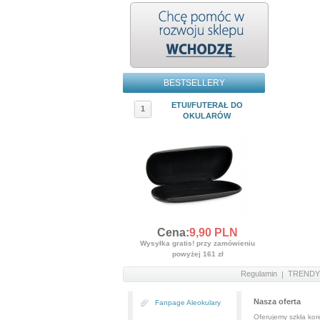
BESTSELLERY
ETUI/FUTERAŁ DO
1
OKULARÓW
Cena:
9,
90
PLN
Wysyłka gratis! przy zamówieniu
powyżej 161 zł
Regulamin
TRENDY
Nasza oferta
Fanpage Aleokulary
Oferujemy szkła kore