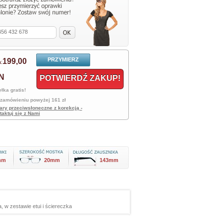
PRZYMIERZ
199,
00
:
N
POTWIERDŹ ZAKUP!
łka gratis!
 zamówieniu powyżej 161 zł
ary przeciwsłoneczne z korekcją -
taktuj się z Nami
mm
20mm
143mm
 w zestawie etui i ściereczka