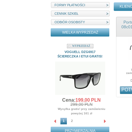
FORMY PŁATNOŚCI
KLIENC
CENNIK SZKIEŁ
Por
ODBIÓR OSOBISTY
08c01
WIELKA WYPRZEDAŻ
WYPRZEDAŻ
W
VOGUELL DZG6917
MYSTIQUE
ŚCIERECZKA I ETUI GRATIS!
ŚCIERE
Cena
3
zam
Wysyłka gr
po
POT
Cena:
199,
00
PLN
299,00 PLN
Wysyłka gratis! przy zamówieniu
powyżej 161 zł
1
2
PRZYMIERZALNIA