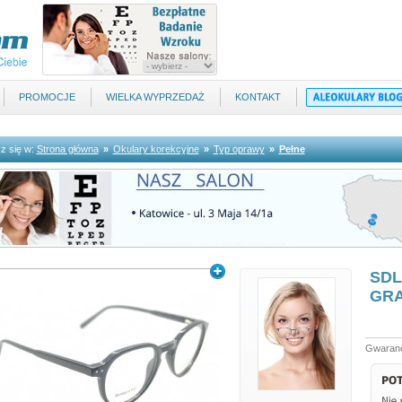
PROMOCJE
WIELKA WYPRZEDAŻ
KONTAKT
z się w:
Strona główna
»
Okulary korekcyjne
»
Typ oprawy
»
Pełne
SDLf
GRA
Gwaranc