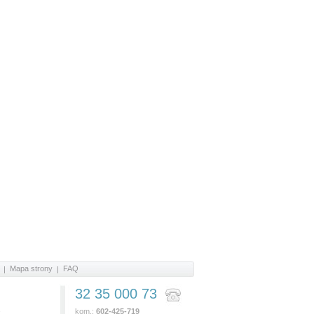
Mapa strony
FAQ
32 35 000 73
e
kom.:
602-425-719