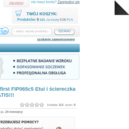
nie masz konta?
Zarejestruj się
TWÓJ KOSZYK:
Produktów:
0
szt.
na kwotę
0.00
PLN
SZUKAJ
szukanie zaawansowane
irst FIP065c5 Etui i ściereczka
TIS!!!
średnia:
0.0
ocen:
0
ja:
24 miesięcy