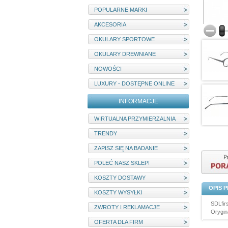
POPULARNE MARKI
AKCESORIA
OKULARY SPORTOWE
OKULARY DREWNIANE
NOWOŚCI
LUXURY - DOSTĘPNE ONLINE
INFORMACJE
WIRTUALNA PRZYMIERZALNIA
TRENDY
ZAPISZ SIĘ NA BADANIE
POLEĆ NASZ SKLEP!
KOSZTY DOSTAWY
OPIS 
KOSZTY WYSYŁKI
SDLfir
ZWROTY I REKLAMACJE
Orygin
OFERTA DLA FIRM