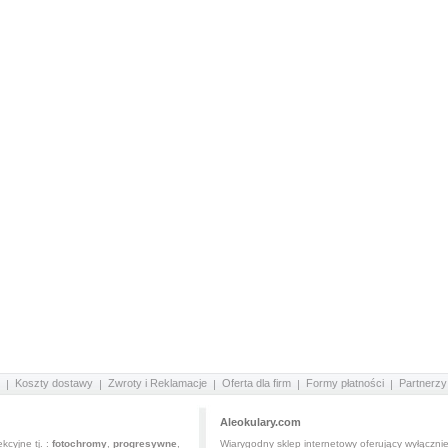
Koszty dostawy
Zwroty i Reklamacje
Oferta dla firm
Formy płatności
Partnerzy
Aleokulary.com
kcyjne tj. :
fotochromy
,
progresywne
,
Wiarygodny sklep internetowy oferujący wyłączni