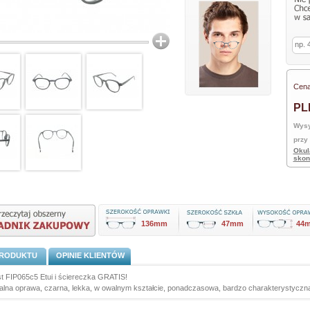
Cena
PL
Wysy
przy
Okul
skon
136mm
47mm
44
PRODUKTU
OPINIE KLIENTÓW
st FIP065c5 Etui i ściereczka GRATIS!
alna oprawa, czarna, lekka, w owalnym kształcie, ponadczasowa, bardzo charakterystyczna,