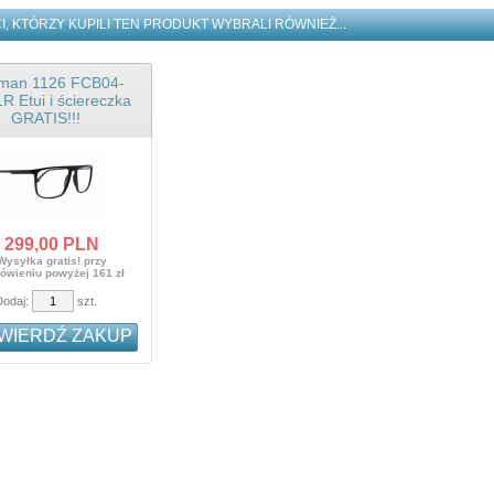
I, KTÓRZY KUPILI TEN PRODUKT WYBRALI RÓWNIEŻ...
tman 1126 FCB04-
R Etui i ściereczka
GRATIS!!!
YPRZEDAŻ
 M22204C1 ETUI I
CZKA GRATIS!!!
299,
00
PLN
:
139,
00
PLN
Wysyłka gratis! przy
59,00 PLN
ówieniu powyżej 161 zł
atis! przy zamówieniu
wyżej 161 zł
Dodaj:
szt.
WIERDŹ ZAKUP