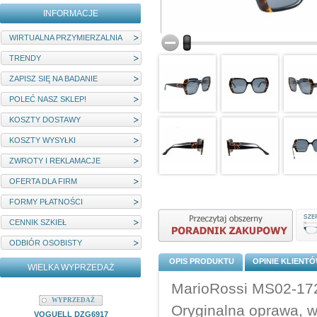
INFORMACJE
WIRTUALNA PRZYMIERZALNIA
TRENDY
ZAPISZ SIĘ NA BADANIE
POLEĆ NASZ SKLEP!
KOSZTY DOSTAWY
KOSZTY WYSYŁKI
ZWROTY I REKLAMACJE
OFERTA DLA FIRM
FORMY PŁATNOŚCI
CENNIK SZKIEŁ
ODBIÓR OSOBISTY
OPIS PRODUKTU
OPINIE KLIENT
WIELKA WYPRZEDAŻ
MarioRossi MS02-172
WYPRZEDAŻ
WYPRZEDAŻ
Oryginalna oprawa, w
VOGUELL DZG6917
MYSTIQUE M22204C1 ETUI I