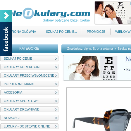
STRONA GŁÓWNA
SZUKAJ PO CENIE...
PROMOCJE
WIELKA 
KATEGORIE
Znajdujesz się w:
Strona główna
»
Szukaj p
SZUKAJ PO CENIE
OKULARY KOREKCYJNE
OKULARY PRZECIWSŁONECZNE
POPULARNE MARKI
AKCESORIA
OKULARY SPORTOWE
OKULARY DREWNIANE
NOWOŚCI
LUXURY - DOSTĘPNE ONLINE