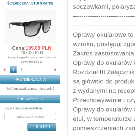
ŚCIERECZKA I ETUI GRATIS!
ŚCIERECZKA GRATIS!!!
soczewkami, polaryza
Cena:
139,
00
PLN
-----------------------------
359,00 PLN
Wysyłka gratis! przy zamówieniu
-----------------------------
powyżej 161 zł
Oprawy okularowe to
wzroku, postępuj zgod
Cena:
199,
00
PLN
Zakres zastosowania
299,00 PLN
Wysyłka gratis! przy zamówieniu
Oprawy do okularów 
powyżej 161 zł
1
2
Rozdział III Załączn
PRZYMIERZALNIA
są głównie do produk
Ilość oprawek w przymierzalni:
0
z wydanymi na recep
Przechowywanie i cz
SUBSKRYPCJA
Oprawy do okularów 
Zapisz się do newslettera:
etui, w temperaturze 
DODAJ
pomieszczeniach zamk