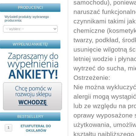
samochodu), poniewa
PRODUCENCI
naruszać funkcjonaln
Wyświetl produkty wybranego
czynnikami takimi ja
producenta:
chemiczne (kosmetyki
twarzy, podkład, śro
WYPEŁNIJ ANKIETĘ!
usunięcie wilgotną ś
letniej wodzie i pły
wytrzeć do sucha, mi
Ostrzeżenie:
Nie można wykluczyć,
alergii mogą wystąpi
lub ze względu na pr
oprawy wyposażone s
BESTSELLERY
użytkowania, umożliw
ETUI/FUTERAŁ DO
1
OKULARÓW
kształtu najbliższego