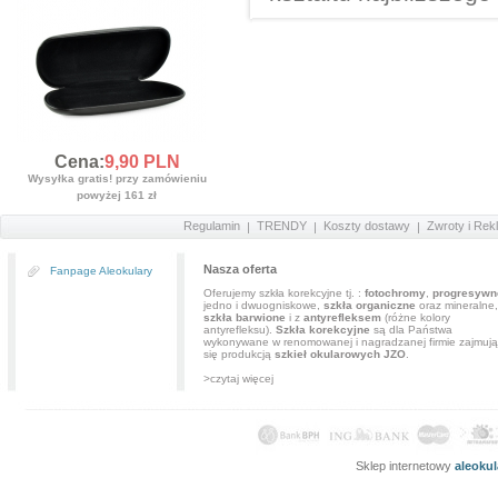
Cena:
9,
90
PLN
Wysyłka gratis! przy zamówieniu
powyżej 161 zł
Regulamin
TRENDY
Koszty dostawy
Zwroty i Rek
Nasza oferta
Fanpage Aleokulary
Oferujemy szkła korekcyjne tj. :
fotochromy
,
progresywn
jedno i dwuogniskowe,
szkła organiczne
oraz mineralne,
szkła barwione
i z
antyrefleksem
(różne kolory
antyrefleksu).
Szkła korekcyjne
są dla Państwa
wykonywane w renomowanej i nagradzanej firmie zajmują
się produkcją
szkieł okularowych JZO
.
>czytaj więcej
Sklep internetowy
aleoku