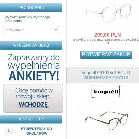
PRODUCENCI
Wyświetl produkty wybranego
producenta:
299,
00
PLN
Wysyłka gratis! przy zamówieniu powyżej 
zł
WYPEŁNIJ ANKIETĘ!
POTWIERDŹ ZAKUP
Voguell 991015c1 ETUI I
ŚCIERECZKA GRATIS
BESTSELLERY
ETUI/FUTERAŁ DO
1
OKULARÓW