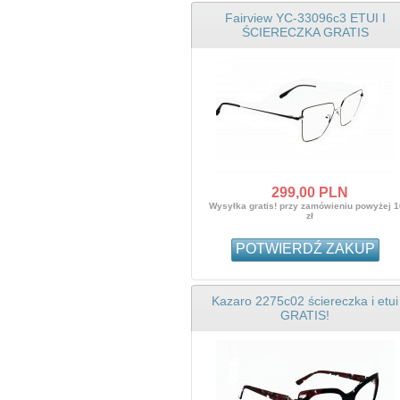
Fairview YC-33096c3 ETUI I
ŚCIERECZKA GRATIS
299,
00
PLN
Wysyłka gratis! przy zamówieniu powyżej 
zł
POTWIERDŹ ZAKUP
Kazaro 2275c02 ściereczka i etui
GRATIS!