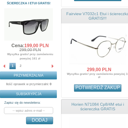
ŚCIERECZKA I ETUI GRATIS!
ŚCIERECZKA GRATIS!!!
Cena:
139,
00
PLN
Fairview V7032c1 Etui i ściereczk
359,00 PLN
GRATIS!!!
Wysyłka gratis! przy zamówieniu
powyżej 161 zł
Cena:
199,
00
PLN
299,00 PLN
Wysyłka gratis! przy zamówieniu
powyżej 161 zł
1
2
299,
00
PLN
Wysyłka gratis! przy zamówieniu powyżej 
PRZYMIERZALNIA
zł
Ilość oprawek w przymierzalni:
0
POTWIERDŹ ZAKUP
SUBSKRYPCJA
Zapisz się do newslettera:
Horien N71084 Cp8/4M etui i
ściereczka GRATIS
DODAJ