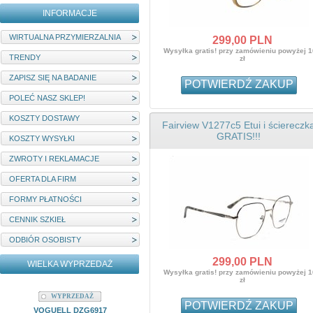
INFORMACJE
WIRTUALNA PRZYMIERZALNIA
299,
00
PLN
Wysyłka gratis! przy zamówieniu powyżej 
TRENDY
zł
ZAPISZ SIĘ NA BADANIE
POTWIERDŹ ZAKUP
POLEĆ NASZ SKLEP!
KOSZTY DOSTAWY
Fairview V1277c5 Etui i ściereczk
GRATIS!!!
KOSZTY WYSYŁKI
ZWROTY I REKLAMACJE
OFERTA DLA FIRM
FORMY PŁATNOŚCI
CENNIK SZKIEŁ
ODBIÓR OSOBISTY
299,
00
PLN
WIELKA WYPRZEDAŻ
Wysyłka gratis! przy zamówieniu powyżej 
zł
WYPRZEDAŻ
WYPRZEDAŻ
POTWIERDŹ ZAKUP
VOGUELL DZG6917
MYSTIQUE M22204C1 ETUI I