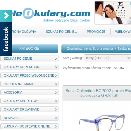
STRONA GŁÓWNA
SZUKAJ PO CENIE...
PROMOCJE
WIELKA 
KATEGORIE
Znajdujesz się w:
Strona główna
»
Szukaj p
Sortuj według:
SZUKAJ PO CENIE
OKULARY KOREKCYJNE
Wyświetlono produktów na stronie:
72
/
157
OKULARY PRZECIWSŁONECZNE
POPULARNE MARKI
Basic Collection BCP002 purple Etui
AKCESORIA
ściereczka GRATIS!!!
OKULARY SPORTOWE
OKULARY DREWNIANE
NOWOŚCI
LUXURY - DOSTĘPNE ONLINE