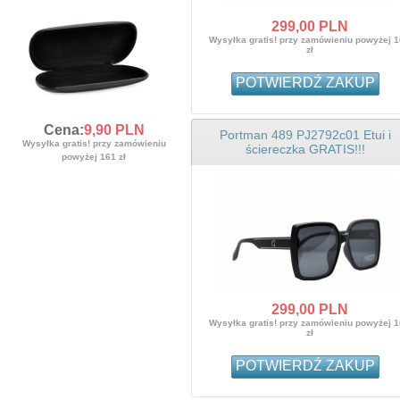
299,
00
PLN
Wysyłka gratis! przy zamówieniu powyżej 
zł
POTWIERDŹ ZAKUP
Cena:
9,
90
PLN
Portman 489 PJ2792c01 Etui i
Wysyłka gratis! przy zamówieniu
ściereczka GRATIS!!!
powyżej 161 zł
299,
00
PLN
Wysyłka gratis! przy zamówieniu powyżej 
zł
POTWIERDŹ ZAKUP