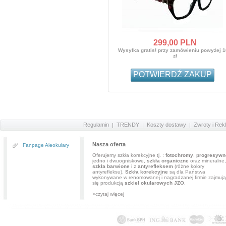
299,
00
PLN
Wysyłka gratis! przy zamówieniu powyżej 
zł
POTWIERDŹ ZAKUP
Regulamin
TRENDY
Koszty dostawy
Zwroty i Rek
Nasza oferta
Fanpage Aleokulary
Oferujemy szkła korekcyjne tj. :
fotochromy
,
progresywn
jedno i dwuogniskowe,
szkła organiczne
oraz mineralne,
szkła barwione
i z
antyrefleksem
(różne kolory
antyrefleksu).
Szkła korekcyjne
są dla Państwa
wykonywane w renomowanej i nagradzanej firmie zajmują
się produkcją
szkieł okularowych JZO
.
>czytaj więcej